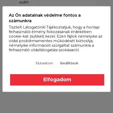
width
Actuating
JLDQ.19B.435.250D02
Az Ön adatainak védelme fontos a
drive
számunkra
Tisztelt Látogatónk! Tájékoztatjuk, hogy a honlap
Switch
JLDK.17.03.01: two metal
felhasználói élmény fokozásának érdekében
buttons
cookie-kat (sütiket) kezel. Ezen fájlok némelyike az
oldal problémamentes működését biztosítja,
némelyike információt szolgáltat számunkra a
Power
JLDP.057.001 SMPS 100-
felhasználó oldallátogatási szokásairól.
Supply
240Vac/29Vdc1.8A
Power
R5.506.01.120 European
Elutasítom
Beállítások
cord
Standard Power cable,
1200mm
Elfogadom
Adapter
R5.217.01.350A Adapter cable
Cable
3500 mm, with hangers