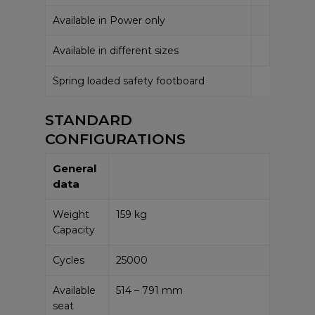
Available in Power only
Available in different sizes
Spring loaded safety footboard
STANDARD
CONFIGURATIONS
General
data
Weight
159 kg
Capacity
Cycles
25000
Available
514 – 791 mm
seat