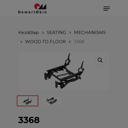
Skip
Menu
to
main
Close
content
Menu
Kezdőlap
SEATING
MECHANISMS
WOOD TO FLOOR
3368
3368