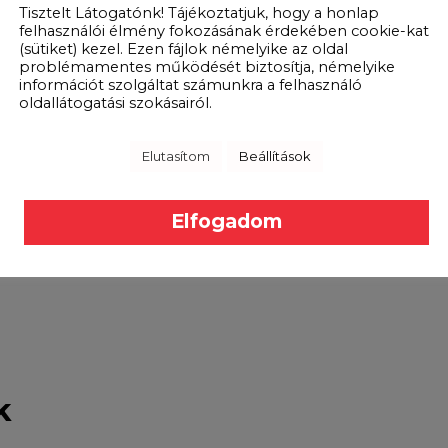
Tisztelt Látogatónk! Tájékoztatjuk, hogy a honlap
felhasználói élmény fokozásának érdekében cookie-kat
Top housing section: black RAL 9005
(sütiket) kezel. Ezen fájlok némelyike az oldal
problémamentes működését biztosítja, némelyike
IP20
információt szolgáltat számunkra a felhasználó
oldallátogatási szokásairól.
30 to 75%
Elutasítom
Beállítások
+10 to +40 °C
2
Elfogadom
k