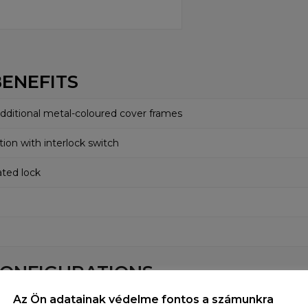
ENEFITS
additional metal-coloured cover frames
tion with interlock switch
ated lock
ONFIGURATIONS
Az Ön adatainak védelme fontos a számunkra
Direct control