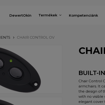
Termékek
DewertOkin
Kompetenciánk
MENTS
CHAIR CONTROL OV
CHAI
BUILT-I
Chair Control O
armchairs. It 
the design of 
with no visible
elegant cover 