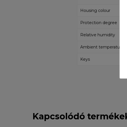
Housing colour
Protection degree
Relative humidity
Ambient temperatures
Keys
Kapcsolódó terméke