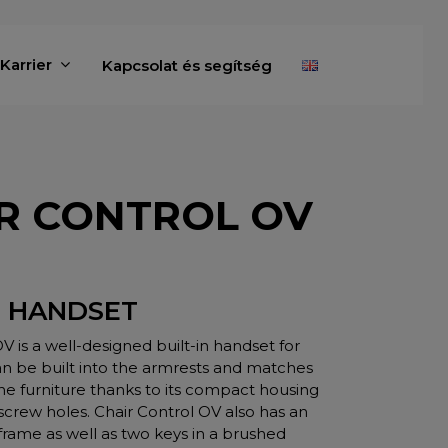
Karrier
Kapcsolat és segítség
R CONTROL OV
N HANDSET
V is a well-designed built-in handset for
can be built into the armrests and matches
the furniture thanks to its compact housing
 screw holes. Chair Control OV also has an
frame as well as two keys in a brushed