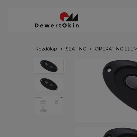
Skip
to
main
content
Kezdőlap
SEATING
OPERATING ELE