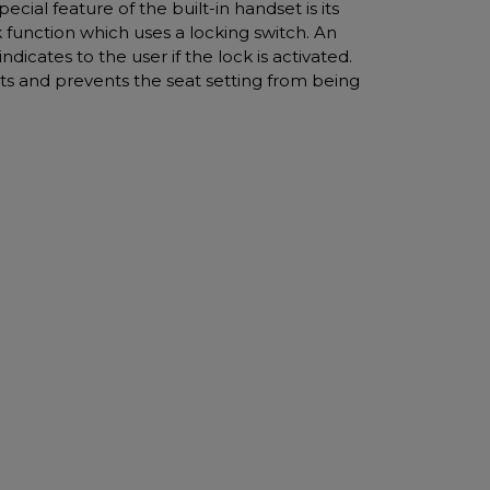
pecial feature of the built-in handset is its
k function which uses a locking switch. An
indicates to the user if the lock is activated.
puts and prevents the seat setting from being