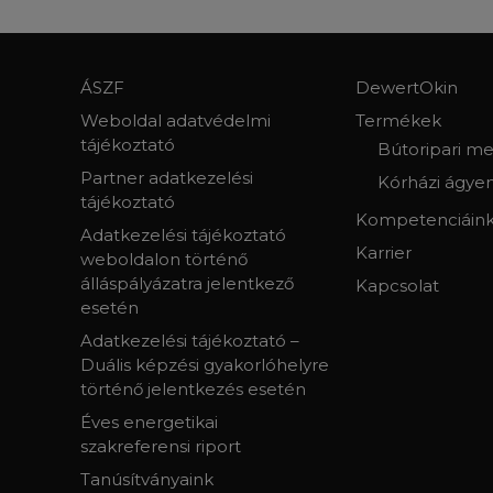
ÁSZF
DewertOkin
Weboldal adatvédelmi
Termékek
tájékoztató
Bútoripari m
Partner adatkezelési
Kórházi ágye
tájékoztató
Kompetenciáin
Adatkezelési tájékoztató
Karrier
weboldalon történő
álláspályázatra jelentkező
Kapcsolat
esetén
Adatkezelési tájékoztató –
Duális képzési gyakorlóhelyre
történő jelentkezés esetén
Éves energetikai
szakreferensi riport
Tanúsítványaink