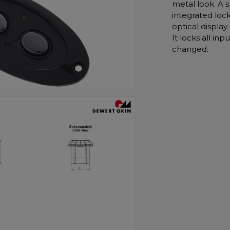
metal look. A s
integrated loc
optical display 
It locks all in
changed.