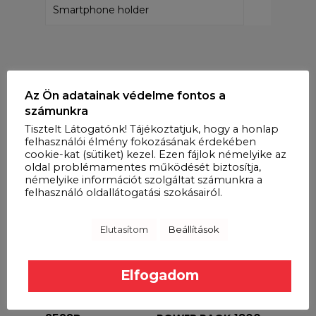
Smartphone holder
Az Ön adatainak védelme fontos a
számunkra
Tisztelt Látogatónk! Tájékoztatjuk, hogy a honlap
felhasználói élmény fokozásának érdekében
cookie-kat (sütiket) kezel. Ezen fájlok némelyike az
Kapcsolódó termékek
oldal problémamentes működését biztosítja,
némelyike információt szolgáltat számunkra a
felhasználó oldallátogatási szokásairól.
Elutasítom
Beállítások
Elfogadom
Tovább olvasom
Tovább olvasom