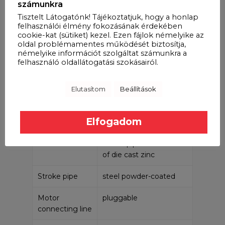
számunkra
Extra configurations
Tisztelt Látogatónk! Tájékoztatjuk, hogy a honlap
felhasználói élmény fokozásának érdekében
Performance
cookie-kat (sütiket) kezel. Ezen fájlok némelyike az
oldal problémamentes működését biztosítja,
data
némelyike információt szolgáltat számunkra a
felhasználó oldallátogatási szokásairól.
Control type
relay-free control
Components
Elutasítom
Beállítások
Position
Hall sensor
Elfogadom
feedback
Clevis
stroke pipe clevis made
of die cast zinc
Stroke pipe
steel powder-coated
Motor
pluggable
connecting line