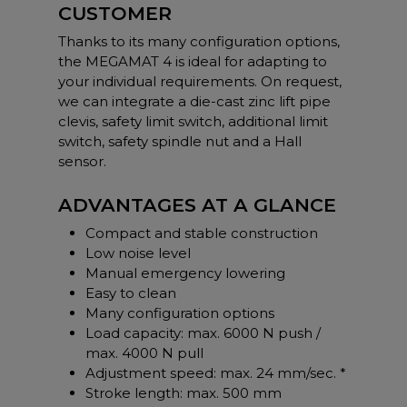
CUSTOMER
Thanks to its many configuration options,
the MEGAMAT 4 is ideal for adapting to
your individual requirements. On request,
we can integrate a die-cast zinc lift pipe
clevis, safety limit switch, additional limit
switch, safety spindle nut and a Hall
sensor.
ADVANTAGES AT A GLANCE
Compact and stable construction
Low noise level
Manual emergency lowering
Easy to clean
Many configuration options
Load capacity: max. 6000 N push /
max. 4000 N pull
Adjustment speed: max. 24 mm/sec. *
Stroke length: max. 500 mm