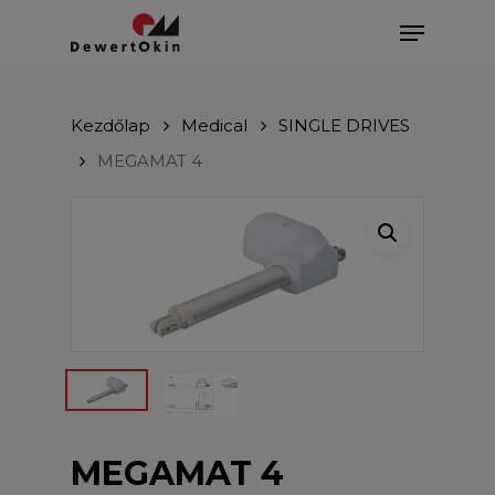
Skip
Menu
to
main
Close
content
Menu
Kezdőlap
Medical
SINGLE DRIVES
MEGAMAT 4
MEGAMAT 4