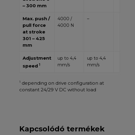
– 300 mm
Max. push /
4000 /
–
pull force
4000 N
at stroke
301 – 425
mm
Adjustment
up to 4,4
up to 4,4
mm/s
mm/s
1
speed
1
depending on drive configuration at
constant 24/29 V DC without load
Kapcsolódó termékek