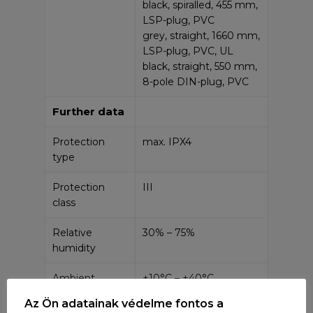
black, spiralled, 455 mm,
LSP-plug, PVC
grey, straight, 1660 mm,
LSP-plug, PVC, UL
black, straight, 550 mm,
8-pole DIN-plug, PVC
Further data
Protection
max. IPX4
type
Protection
III
class
Relative
30% – 75%
humidity
Ambient
+10°C – +40°C
temperature
Az Ön adatainak védelme fontos a