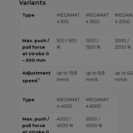
Variants
Type
MEGAMAT
MEGAMAT
MEGAM
4 500
4 1500
4 2000
Max. push /
500 / 500
1500 /
2000 /
pull force
N
1500 N
2000 N
at stroke 0
– 500 mm
Adjustment
up to 19,8
up to 8,8
up to 6,6
mm/s
mm/s
mm/s
1
speed
Type
MEGAMAT
MEGAMAT
4 4000
4 6000
Max. push /
4000 /
6000 /
pull force
4000 N
4000 N
at stroke 0