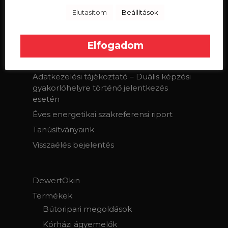
ÁSZF
Elutasítom
Beállítások
Weboldal adatvédelmi tájékoztató
Partner adatkezelési tájékoztató
Elfogadom
Adatkezelési tájékoztató weboldalon
történő álláspályázatra jelentkező esetén
Adatkezelési tájékoztató – Duális képzési
gyakorlóhelyre történő jelentkezés
esetén
Éves energetikai szakreferensi riport
Tanúsítványaink
Visszaélés bejelentés
DewertOkin
Termékek
Bútoripari megoldások
Kórházi ágyemelők