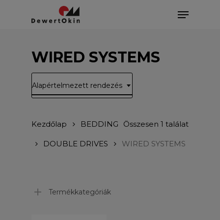
Skip
Menu
to
main
Close
content
Menu
WIRED SYSTEMS
Alapértelmezett rendezés
Kezdőlap
BEDDING
Összesen 1 találat
DOUBLE DRIVES
WIRED SYSTEMS
Termékkategóriák